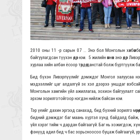
2010 оны 11 -р сарын 07 ... Энэ бол Монголын хөлбөмбө
байгуулагдсан түүхэн өдөр юм. 5 жилийн өмнөх энэ өдөр Л
хурлаа хийн албан ёсоор төрдөө данстай болж бүртгүүлж б
Бид бүхэн Ливэрпүүлийг дэмждэг Монгол залуусаа нэгт
мэдээллийг цаг алдалгүй эх хэл дээрээ уншдаг вэбсай
Монголын хамгийн үйл ажиллагаа, зохион байгуулалт сай
эрхэм зорилготойгоор нэгдэн нийлж байсан юм.
Тэр үеийг дахин эргээд санахад, бид бүхний зорилго мөрө
бидний дэмждэг баг маань хүртэл хүнд байдалд байж, 
үйл хэрэг тийм ч дардан байгаагүй. Баг нь хожигдож, хү
фэнүүд адил бид ч бас зорьсноосоо буцаж байгаагүй, у