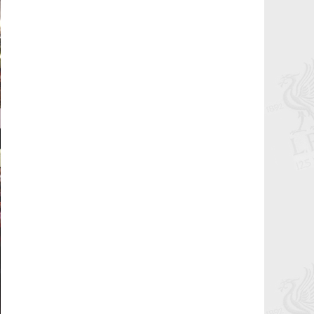
маань 11 нас хүрч байна.
2021-11-07 11:45:54
Рэдс Кап 2021 хөлбөмбөгийн тэмцээн
11 дэх жилдээ
2021-10-21 01:41:34
Бүх цаг үеийн мэргэн бууч Ян Жэймс
Раш ийн төрсөн өдөр
2021-10-19 23:55:34
Гоё үр дүн, амттай хожил...
2021-10-19 20:58:46
Би гар барих дургүй буюу Симеоне,
Клопп хоёрын асуудал
2021-10-19 01:51:15
Хамгийн онцлох мөчүүд Алиссоны
мөргөлт, Жиниг үдэх
2021-05-24 13:18:01
Бүх зүйлд баярлалаа
2021-05-24 13:06:09
Аваргуудын лигтээ орохоор боллоо...
2021-05-24 12:58:46
Тэр үргэлж бэлэн байсан
2021-05-23 17:13:13