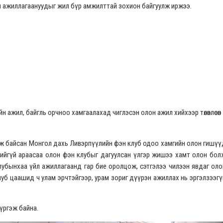
л ажиллагаануудыг жил бүр амжилттай зохион байгуулж иржээ.
 ажил, байгль орчноо хамгаалахад чиглэсэн олон ажил хийхээр төлөвлөсөн
ж байсан Монгол дахь Ливэрпүүлийн фэн клуб одоо хамгийн олон гишүү
ийгүй араасаа олон фэн клубыг дагуулсан үлгэр жишээ хамт олон бол
лубынхаа үйл ажиллагаанд гар бие оролцож, сэтгэлээ чилээн явдаг оло
уб цаашид ч улам эрчтэйгээр, урам зориг дүүрэн ажиллах нь эргэлзээгү
үргэж байна.