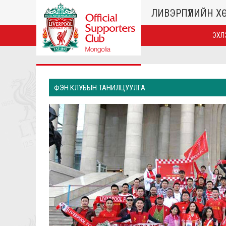
ЛИВЭРПҮҮЛИЙН 
ЭХЛ
ФЭН КЛУБЫН ТАНИЛЦУУЛГА