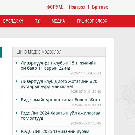
ФОРУМ:
Нэвтрэх
|
Бүртгүүлэх
БҮРЭЛДЭХҮҮН
ТҮҮХ
МЕДИА
ГИШҮҮНЭЭР ЭЛСЭХ
ШИНЭ МЭДЭЭ МЭДЭЭЛЭЛ
Ливэрпүүл фэн клубын 15-н жилийн
ой баяр 11 сарын 22-нд
2025-11-13 04:56:03
Ливэрпүүл клуб Диого Жотагийн #20
дугаарыг үүрд мөнхөлнө!
2025-07-04 01:52:10
Бид чамайг үргэлж санах болно. Жота
2025-07-04 01:44:13
Рэдс Лиг 2024 Хаалтын үйл ажиллагаа
тоглолтууд
2024-05-27 07:20:45
РЭДС ЛИГ 2025 тэмцээний дүрэм