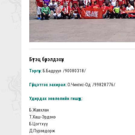
Бүтэц бүрэлдэхүүн
Тэргүүн:
Б.Бадруул /90080318/
Гүйцэтгэх захирал:
О.Чингис-Од /99828776/
Удирдах зөвлөлийн гишүүд:
Б.Жавхлан
Т.Хаш-Эрдэнэ
Б.Цогтхүү
Д.Пүрэвдорж