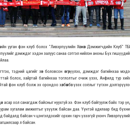
гийн ууган фэн клуб болох "Ливэрпүүлийн Хөгжөөн Дэмжигчдийн Клуб" ТБ
ивэрпүүлийг дэмждэг хэдэн залуус санаа сэтгэл нийлэн анхны Бүх гишүүдий
айлаа.
гэх, тэдний цагийг зөв боловсон өнгөрүүлэх, дэмждэг багийнхаа мэдэ
ттай болох, хайртай багийнхаа тоглолтыг очиж үзэх, Анфилд тур хийх
тай фэн клуб болж эх орондоо хөлбөмбөг үзэх соёлыг түгээн дэлгэрүүлэ
өдөл асар хол санагдаж байсныг нуухгүй ээ. Фэн клуб байгуулж байх тэр үе
урам хугалам амжилтыг үзүүлж байсан даа. Үүнтэй адилаар бид бүхни
нд байдалд байсан ч цэнгэлдэхийг орхин гарч үзээгүй үнэнч Ливэрпүүлий
рагшилсаар л байсан.