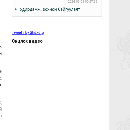
2024-03-28 00:37:35
Удирдамж, зохион байгуулалт
2024-03-28 00:36:19
РЭДС ЛИГ 2024 - БҮРТГЭЛ ЭХЭЛЛЭЭ
2024-03-24 15:56:57
Tweets by Shdzdtg
Өнөөдөр Анфилдад дэлхий зогсоно
2024-03-10 05:02:27
Онцлох видео
Б
ТББ-ын ээлжит Бүх гишүүдийн хурал
2024.03.10
н
2024-03-09 05:38:11
КЛОППЫН УРГУУЛСАН ҮР ЖИМС
2024-02-29 00:47:07
э
Фабино: Бид та нарыгаа сонсдог бас
,
мэдэрдэг
х
2023-06-08 01:07:28
9,10-р тойргийн ШИЛДЭГ МЕНЕЖЕР
Ж.Цэрэнханд
д
2023-06-04 01:15:02
й
Анфилд үргэлж л халуун дотноор
н
угтан авах нь гарцаагүй ээ, Чамбо
2023-06-02 01:29:42