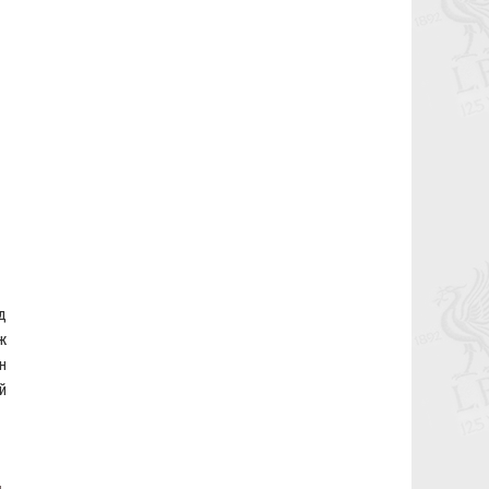
7,8-р тойргийн ШИЛДЭГ МЕНЕЖЕР
Г.Лхагваа
2023-05-27 14:47:47
Ливэрпүүлийн #Бурхан Фаулэр
өөрийн зүүж байсан титмээ Мохамед
Салах руу шилжүүллээ
2023-03-06 13:42:17
Lucho's show time.
2022-05-04 01:00:31
2022.05.04 - Энэ өдөр түүхнээ
2022-05-03 22:28:53
Рэдс Лиг 2023 - Тэмцээний дүрэм
2022-04-28 10:01:20
Рэдс Лиг 2022 - Баталгаажсан
д
жагсаалт
2022-04-22 05:11:56
ж
н
Рэдс Лиг 2022 - Бүртгэл эхэллээ.
2022-04-20 04:57:53
й
Жеррардын тухай Дэлхийн
шилдэгүүдийн ишлэлшүүд
2021-11-08 12:17:21
Өнөөдөр бидний хайртай фэн клуб