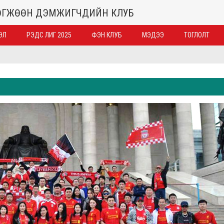
ХӨГЖӨӨН ДЭМЖИГЧДИЙН КЛУБ
ЭЛ
РЭДС ЛИГ 2025
ФЭН КЛУБ
МЭДЭЭ
ТОГЛОЛТ