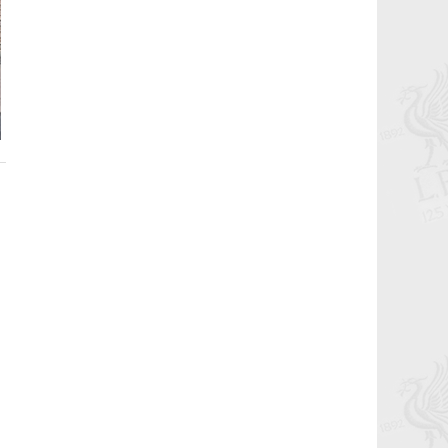
2021-02-01 07:33:10
Лондонгийн багуудыг талбайд нь
буулган авлаа.
2021-02-01 03:43:56
Давид Алабад зун Ливерпүүлд ирвэл
жилийн 10 сая еврогийн цалин
амласан
2021-01-07 09:56:04