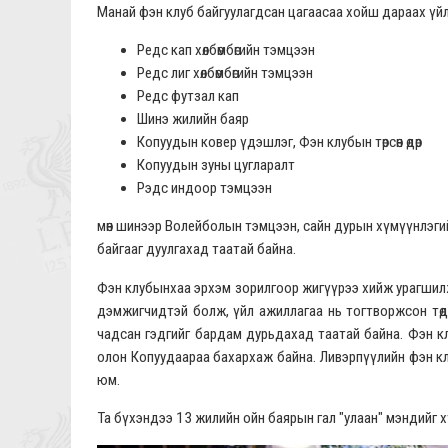
Манай фэн клуб байгуулагдсан цагаасаа хойш дараах үй
Редс кап хөлбөмбөгийн тэмцээн
Редс лиг хөлбөмбөгийн тэмцээн
Редс футзал кап
Шинэ жилийн баяр
Копуудын ковер үдэшлэг, Фэн клубын төрсөн өдөр
Копуудын зуны цугларалт
Рэдс индоор тэмцээн
мөн шинээр Волейболын тэмцээн, сайн дурын хүмүүнлэгийн
байгааг дуулгахад таатай байна.
Фэн клубынхаа эрхэм зорилгоор жигүүрээ хийж урагшил
дэмжигчидтэй болж, үйл ажиллагаа нь тогтворжсон төд
чадсан гэдгийг бардам дурьдахад таатай байна. Фэн к
олон Копуудаараа бахархаж байна. Ливэрпүүлийн фэн кл
юм.
Та бүхэндээ 13 жилийн ойн баярын гал "улаан" мэндийг х