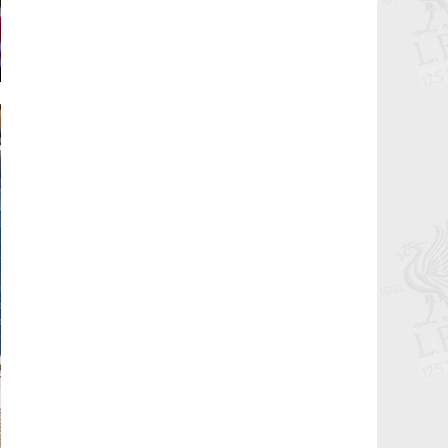
Жоржиньо Вэйналдум: Уйлахгүй байх
гэсэн ч тэсэхгүй нь
2021-05-23 16:25:52
Klopp: Яг л аав шиг, өвөө шиг нөмөр
нөөлөгтэй
2021-05-23 12:55:26
Баяртай Жини!
2021-05-23 12:25:57
Баяртай эмээ минь
2021-05-22 16:49:53
Озан Кабак хагас улирлын зээлээр
нэгдлээ.
2021-02-02 07:25:51
Хоёр залуухан төвийн хамгаалагчтай
болчихлоо...
2021-02-02 07:18:14
Престон Норф Энд клубээс Бэн
Дэвисийг улаануудын эгнээнд
нэгтгэлээ.
2021-02-02 06:55:28
4 улирал дараалан 20+ гоол орууллаа.