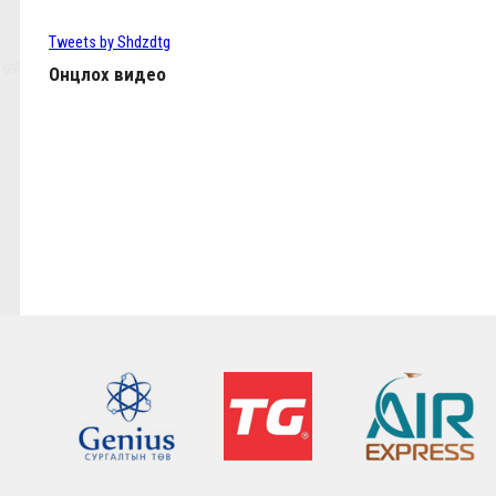
ТББ-ын ээлжит Бүх гишүүдийн хурал 2024.03.
Tweets by Shdzdtg
Онцлох видео
КЛОППЫН УРГУУЛСАН ҮР ЖИМС
Фабино: Бид та нарыгаа сонсдог бас мэдэрдэг
9,10-р тойргийн ШИЛДЭГ МЕНЕЖЕР Ж.Цэрэнх
Анфилд үргэлж л халуун дотноор угтан авах нь
7,8-р тойргийн ШИЛДЭГ МЕНЕЖЕР Г.Лхагваа
Ливэрпүүлийн #Бурхан Фаулэр өөрийн зүүж б
Lucho's show time.
2022.05.04 - Энэ өдөр түүхнээ
Рэдс Лиг 2023 - Тэмцээний дүрэм