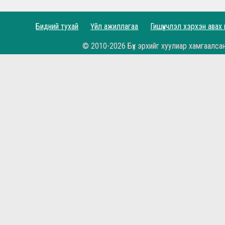
Рэдс Лиг 2022 - Баталгаажсан жагсаалт
Бидний тухай
Үйл ажиллагаа
Гишүүнчлэл хэрхэн авах
Рэдс Лиг 2022 - Бүртгэл эхэллээ.
© 2010-2026 Бүх эрхийг хуулиар хамгаалса
Жеррардын тухай Дэлхийн шилдэгүүдийн иш
Өнөөдөр бидний хайртай фэн клуб маань 11 н
Рэдс Кап 2021 хөлбөмбөгийн тэмцээн 11 дэх ж
Бүх цаг үеийн мэргэн бууч Ян Жэймс Раш ийн
Гоё үр дүн, амттай хожил...
Би гар барих дургүй буюу Симеоне, Клопп хо
Хамгийн онцлох мөчүүд Алиссоны мөргөлт, Жи
Бүх зүйлд баярлалаа