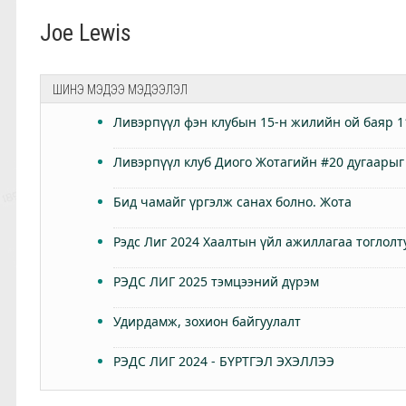
Joe Lewis
ШИНЭ МЭДЭЭ МЭДЭЭЛЭЛ
Ливэрпүүл фэн клубын 15-н жилийн ой баяр 1
Ливэрпүүл клуб Диого Жотагийн #20 дугаарыг
Бид чамайг үргэлж санах болно. Жота
Рэдс Лиг 2024 Хаалтын үйл ажиллагаа тоглолт
РЭДС ЛИГ 2025 тэмцээний дүрэм
Удирдамж, зохион байгуулалт
РЭДС ЛИГ 2024 - БҮРТГЭЛ ЭХЭЛЛЭЭ
Өнөөдөр Анфилдад дэлхий зогсоно