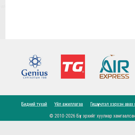
9,10-р тойргийн ШИЛДЭГ МЕНЕЖЕР Ж.Цэрэнх
Анфилд үргэлж л халуун дотноор угтан авах нь
7,8-р тойргийн ШИЛДЭГ МЕНЕЖЕР Г.Лхагваа
Ливэрпүүлийн #Бурхан Фаулэр өөрийн зүүж б
Lucho's show time.
2022.05.04 - Энэ өдөр түүхнээ
Рэдс Лиг 2023 - Тэмцээний дүрэм
Рэдс Лиг 2022 - Баталгаажсан жагсаалт
Бидний тухай
Үйл ажиллагаа
Гишүүнчлэл хэрхэн авах
Рэдс Лиг 2022 - Бүртгэл эхэллээ.
© 2010-2026 Бүх эрхийг хуулиар хамгаалса
Жеррардын тухай Дэлхийн шилдэгүүдийн иш