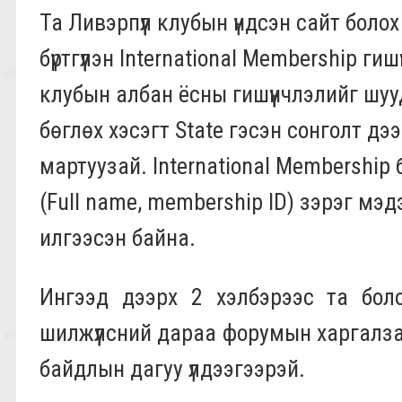
Та Ливэрпүүл клубын үндсэн сайт боло
бүртгүүлэн International Membershiр г
клубын албан ёсны гишүүнчлэлийг шуу
бөглөх хэсэгт State гэсэн сонголт дэ
мартуузай. International Membershiр 
(Full name, membership ID) зэрэг мэ
илгээсэн байна.
Ингээд дээрх 2 хэлбэрээс та боло
шилжүүлсний дараа форумын харгалз
байдлын дагуу үлдээгээрэй.