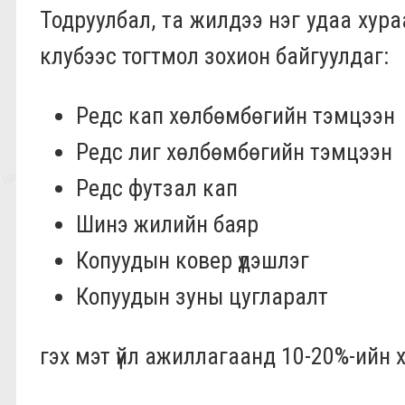
Тодруулбал, та жилдээ нэг удаа ху
клубээс тогтмол зохион байгуулдаг:
Редс кап хөлбөмбөгийн тэмцээн
Редс лиг хөлбөмбөгийн тэмцээн
Редс футзал кап
Шинэ жилийн баяр
Копуудын ковер үдэшлэг
Копуудын зуны цугларалт
гэх мэт үйл ажиллагаанд 10-20%-ийн 