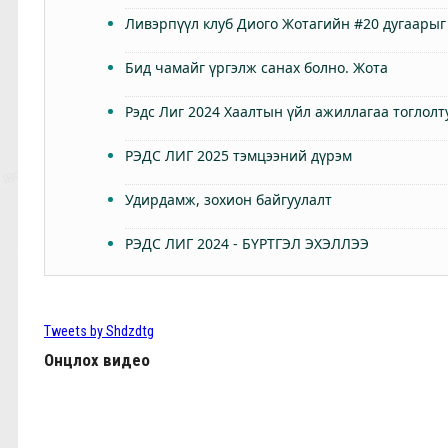
Ливэрпүүл клуб Диого Жотагийн #20 дугаарыг
Бид чамайг үргэлж санах болно. Жота
Рэдс Лиг 2024 Хаалтын үйл ажиллагаа тоглолт
РЭДС ЛИГ 2025 тэмцээний дүрэм
Удирдамж, зохион байгуулалт
РЭДС ЛИГ 2024 - БҮРТГЭЛ ЭХЭЛЛЭЭ
Өнөөдөр Анфилдад дэлхий зогсоно
ТББ-ын ээлжит Бүх гишүүдийн хурал 2024.03.
Tweets by Shdzdtg
Онцлох видео
КЛОППЫН УРГУУЛСАН ҮР ЖИМС
Фабино: Бид та нарыгаа сонсдог бас мэдэрдэг