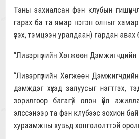
Таны захиалсан фэн клубын гишүүнч
гарах ба та ямар нэгэн олныг хамар
үзэх, тэмцээн уралдаан) гардан авах
“Ливэрпүүлийн Хөгжөөн Дэмжигчдийн 
“Ливэрпүүлийн Хөгжөөн Дэмжигчдийн
дэмждэг хүүхэд залуусыг нэгтгэх, т
зорилгоор багагүй олон үйл ажилла
элссэнээр та фэн клубээс зохион байг
хураамжны хувьд хөнгөлөлттэй орол