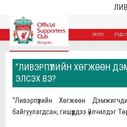
ЛИВ
ЭХЛЭЛ
РЭДС Л
“ЛИВЭРПҮҮЛИЙН ХӨГЖӨӨН Д
ЭЛСЭХ ВЭ?
“Ливэрпүүлийн Хөгжөөн Дэмжигч
байгуулагдсан, гишүүддээ үйлчилдэг Т