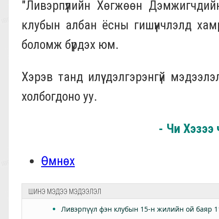
"Ливэрпүүлийн Хөгжөөн Дэмжигчдийн
клубын албан ёсны гишүүнчлэлд хам
боломж бүрдэх юм.
Хэрэв танд илүү дэлгэрэнгүй мэдээл
холбогдоно уу.
- Чи Хэзээ 
Өмнөх
ШИНЭ МЭДЭЭ МЭДЭЭЛЭЛ
Ливэрпүүл фэн клубын 15-н жилийн ой баяр 1