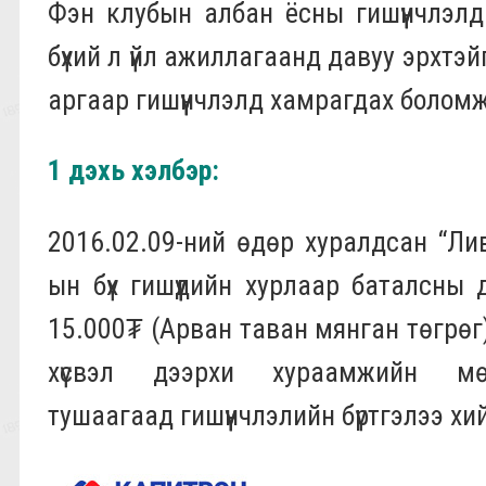
Фэн клубын албан ёсны гишүүнчлэлд б
бүхий л үйл ажиллагаанд давуу эрхтэ
аргаар гишүүнчлэлд хамрагдах боломж
1 дэхь хэлбэр:
2016.02.09-ний өдөр хуралдсан “Ли
ын бүх гишүүдийн хурлаар баталсны
15.000₮ (Арван таван мянган төгрөг)
хүсвэл дээрхи хураамжийн мө
тушаагаад гишүүнчлэлийн бүртгэлээ хи