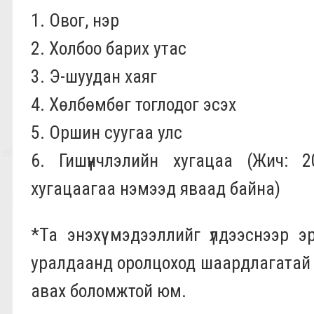
1. Овог, нэр
2. Холбоо барих утас
3. Э-шуудан хаяг
4. Хөлбөмбөг тоглодог эсэх
5. Оршин суугаа улс
6. Гишүүнчлэлийн хугацаа (Жич: 
хугацаагаа нэмээд яваад байна)
*Та энэхүү мэдээллийг үлдээснээр 
уралдаанд оролцоход шаардлагатай м
авах боломжтой юм.