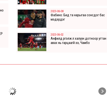
оно
2023-06-08
Фабино: Бид та нарыгаа сонсдог бас
мэдэрдэг
ЕР
2023-06-02
Анфилд үргэлж л халуун дотноор угтан
авах нь гарцаагүй ээ, Чамбо