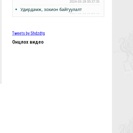
2024-03-28 00:37:35
Удирдамж, зохион байгуулалт
2024-03-28 00:36:19
РЭДС ЛИГ 2024 - БҮРТГЭЛ ЭХЭЛЛЭЭ
2024-03-24 15:56:57
Tweets by Shdzdtg
Өнөөдөр Анфилдад дэлхий зогсоно
2024-03-10 05:02:27
Онцлох видео
ТББ-ын ээлжит Бүх гишүүдийн хурал
2024.03.10
2024-03-09 05:38:11
КЛОППЫН УРГУУЛСАН ҮР ЖИМС
2024-02-29 00:47:07
Фабино: Бид та нарыгаа сонсдог бас
мэдэрдэг
2023-06-08 01:07:28
9,10-р тойргийн ШИЛДЭГ МЕНЕЖЕР
Ж.Цэрэнханд
2023-06-04 01:15:02
Анфилд үргэлж л халуун дотноор
угтан авах нь гарцаагүй ээ, Чамбо
2023-06-02 01:29:42