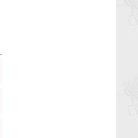
7,8-р тойргийн ШИЛДЭГ МЕНЕЖЕР
Г.Лхагваа
2023-05-27 14:47:47
Ливэрпүүлийн #Бурхан Фаулэр
өөрийн зүүж байсан титмээ Мохамед
Салах руу шилжүүллээ
2023-03-06 13:42:17
Lucho's show time.
2022-05-04 01:00:31
2022.05.04 - Энэ өдөр түүхнээ
2022-05-03 22:28:53
Рэдс Лиг 2023 - Тэмцээний дүрэм
2022-04-28 10:01:20
Рэдс Лиг 2022 - Баталгаажсан
жагсаалт
2022-04-22 05:11:56
Рэдс Лиг 2022 - Бүртгэл эхэллээ.
2022-04-20 04:57:53
Жеррардын тухай Дэлхийн
шилдэгүүдийн ишлэлшүүд
2021-11-08 12:17:21
Өнөөдөр бидний хайртай фэн клуб