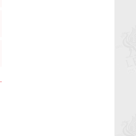
маань 11 нас хүрч байна.
2021-11-07 11:45:54
Рэдс Кап 2021 хөлбөмбөгийн тэмцээн
11 дэх жилдээ
2021-10-21 01:41:34
Бүх цаг үеийн мэргэн бууч Ян Жэймс
Раш ийн төрсөн өдөр
2021-10-19 23:55:34
Гоё үр дүн, амттай хожил...
2021-10-19 20:58:46
Би гар барих дургүй буюу Симеоне,
Клопп хоёрын асуудал
2021-10-19 01:51:15
Хамгийн онцлох мөчүүд Алиссоны
мөргөлт, Жиниг үдэх
2021-05-24 13:18:01
Бүх зүйлд баярлалаа
2021-05-24 13:06:09
Аваргуудын лигтээ орохоор боллоо...
2021-05-24 12:58:46
Тэр үргэлж бэлэн байсан
2021-05-23 17:13:13