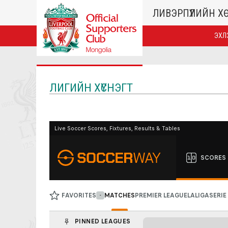
ЛИВЭРПҮҮЛИЙН 
ЭХЛ
ЛИГИЙН ХҮСНЭГТ