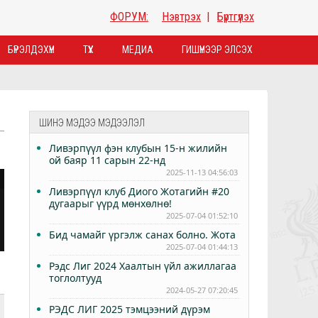
ФОРУМ:
Нэвтрэх
|
Бүртгүүлэх
БҮРЭЛДЭХҮҮН
ТҮҮХ
МЕДИА
ГИШҮҮНЭЭР ЭЛСЭХ
ШИНЭ МЭДЭЭ МЭДЭЭЛЭЛ
Ливэрпүүл фэн клубын 15-н жилийн
ой баяр 11 сарын 22-нд
2025-11-13 04:56:03
Ливэрпүүл клуб Диого Жотагийн #20
дугаарыг үүрд мөнхөлнө!
2025-07-04 01:52:10
Бид чамайг үргэлж санах болно. Жота
2025-07-04 01:44:13
Рэдс Лиг 2024 Хаалтын үйл ажиллагаа
тоглолтууд
2024-05-27 07:20:45
РЭДС ЛИГ 2025 тэмцээний дүрэм