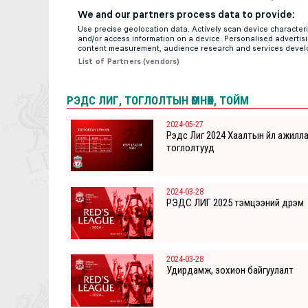
РЭДС ЛИГ, ТОГЛОЛТЫН ӨМНӨХ, ТОЙМ
2024-05-27
Рэдс Лиг 2024 Хаалтын үйл ажилл
тоглолтууд
2024-03-28
РЭДС ЛИГ 2025 тэмцээний дүрэм
2024-03-28
Удирдамж, зохион байгуулалт