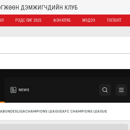
ХӨГЖӨӨН ДЭМЖИГЧДИЙН КЛУБ
ЭЛ
РЭДС ЛИГ 2025
ФЭН КЛУБ
МЭДЭЭ
ТОГЛОЛТ