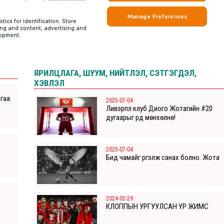
ЯРИЛЦЛАГА, ШУУМ, НИЙТЛЭЛ, СЭТГЭГДЭЛ,
ХЭВЛЭЛ
агаа
2025-07-04
Ливэрпүүл клуб Диого Жотагийн #20
дугаарыг үүрд мөнхөлнө!
2025-07-04
Бид чамайг үргэлж санах болно. Жота
2024-02-29
КЛОППЫН УРГУУЛСАН ҮР ЖИМС