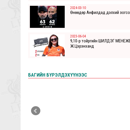
2024-03-10
Өнөөдөр Анфилдад дэлхий зогс
2023-06-04
9,10-р тойргийн ШИЛДЭГ МЕНЕЖ
Ж.Цэрэнханд
БАГИЙН БҮРЭЛДЭХҮҮНЭЭС