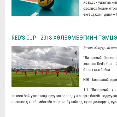
Хоёрдох удаагаа хий
оролцох боломжтой б
өнгөрүүлэхийг уриалж 
RED'S CUP - 2018 ХӨЛБӨМБӨГИЙН ТЭМЦЭ
Эрхэм Копуудын энэ 
“Ливэрпүүлийн Хөгжө
хүлээсэн Red's Cup 
болох гэж байна.
НЭГ. Тэмцээний зори
1.1. “Ливэрпүүлийн 
зохион байгуулалтанд оруулан өрсөлдүүлж аварга багийг тодруулах
цаашлаад хөлбөмбөгийн спортыг бүх нийтэд түгээн дэлгэрүүлэх, су