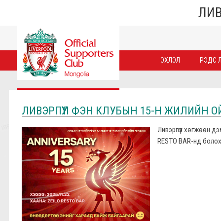
ЛИВ
ЭХЛЭЛ
РЭДС Л
ЛИВЭРПҮҮЛ ФЭН КЛУБЫН 15-Н ЖИЛИЙН О
Ливэрпүүл хөгжөөн д
RESTO BAR-нд болох б