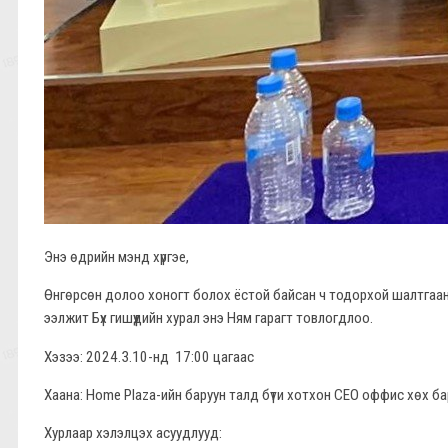
Энэ өдрийн мэнд хүргэе,
Өнгөрсөн долоо хоногт болох ёстой байсан ч тодорхой шалтгаа
ээлжит Бүх гишүүдийн хурал энэ Ням гарагт товлогдлоо.
Хэзээ: 2024.3.10-нд 17:00 цагаас
Хаана: Home Plaza-ийн баруун талд бүти хотхон CEO оффис хөх ба
Хурлаар хэлэлцэх асуудлууд: