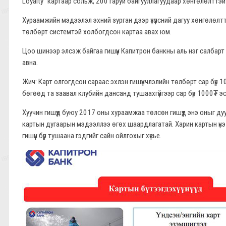
Loyalty" картаар сольж, 200 гаруй байгууллагуудаар хөнгөлөлттэй
Хураамжийн мэдээлэл эхний зурган дээр үзүүлсний дагуу хөнгөлөл
төлбөрт системтэй холбогдсон картаа авах юм.
Цоо шинээр элсэж байгаа гишүүн Капитрон банкны аль нэг салбарт 
авна.
Жич: Карт олгогдсон сараас эхлэн гишүүнчлэлийн төлбөрт сар бүр 
бөгөөд та заавал клубийн дансанд тушаахгүйгээр сар бүр 1000₮ 
Хуучин гишүүд буюу 2017 оны хураамжаа төлсөн гишүүд энэ оныг д
картын дугаарын мэдээллээ өгөх шаардлагатай. Харин картын үн
гишүүн бүр тушаана гэдгийг сайн ойлгохыг хүсье.