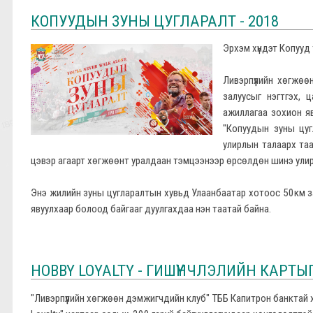
КОПУУДЫН ЗУНЫ ЦУГЛАРАЛТ - 2018
Эрхэм хүндэт Копууд 
Ливэрпүүлийн хөгжө
залуусыг нэгтгэх, 
ажиллагаа зохион яв
"Копуудын зуны цуг
улирлын талаарх таа
цэвэр агаарт хөгжөөнт уралдаан тэмцээнээр өрсөлдөн шинэ улирл
Энэ жилийн зуны цугларалтын хувьд Улаанбаатар хотоос 50км 
явуулхаар болоод байгааг дуулгахдаа нэн таатай байна.
HOBBY LOYALTY - ГИШҮҮНЧЛЭЛИЙН КАРТЫ
"Ливэрпүүлийн хөгжөөн дэмжигчдийн клуб" ТББ Капитрон банктай 