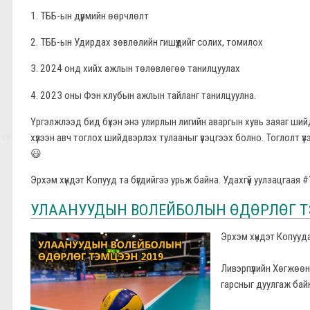
1. ТББ-ын дүрмийн өөрчлөлт
2. ТББ-ын Удирдах зөвлөлийн гишүүдийг солих, томилох
3. 2024 онд хийх ажлын төлөвлөгөө танилцуулах
4. 2023 оны Фэн клубын ажлын тайланг танилцуулна.
Үргэлжлээд бид бүхэн энэ улирлын лигийн аваргын хувь заяаг ши
хүлээн авч тоглох шийдвэрлэх тулааныг үзэцгээх болно. Тоглолт ү
😃
Эрхэм хүндэт Копууд та бүгдийгээ урьж байна. Удахгүй уулзацгаая
УЛААНУУДЫН ВОЛЕЙБОЛЫН ӨДӨРЛӨГ Т
Эрхэм хүндэт Копууд
Ливэрпүүлийн Хөгжөө
гарсныг дуулгаж бай