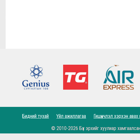
9,10-р тойргийн ШИЛДЭГ МЕНЕЖЕР Ж.Цэрэнх
Анфилд үргэлж л халуун дотноор угтан авах нь
7,8-р тойргийн ШИЛДЭГ МЕНЕЖЕР Г.Лхагваа
Ливэрпүүлийн #Бурхан Фаулэр өөрийн зүүж б
Lucho's show time.
2022.05.04 - Энэ өдөр түүхнээ
Рэдс Лиг 2023 - Тэмцээний дүрэм
Рэдс Лиг 2022 - Баталгаажсан жагсаалт
Бидний тухай
Үйл ажиллагаа
Гишүүнчлэл хэрхэн авах
Рэдс Лиг 2022 - Бүртгэл эхэллээ.
© 2010-2026 Бүх эрхийг хуулиар хамгаалса
Жеррардын тухай Дэлхийн шилдэгүүдийн иш