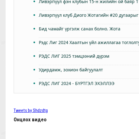
Ливэрпүүл фэн клубын 15-н жилийн ой баяр 1
Ливэрпүүл клуб Диого Жотагийн #20 дугаарыг
Бид чамайг үргэлж санах болно. Жота
Рэдс Лиг 2024 Хаалтын үйл ажиллагаа тоглолт
РЭДС ЛИГ 2025 тэмцээний дүрэм
Удирдамж, зохион байгуулалт
РЭДС ЛИГ 2024 - БҮРТГЭЛ ЭХЭЛЛЭЭ
Өнөөдөр Анфилдад дэлхий зогсоно
ТББ-ын ээлжит Бүх гишүүдийн хурал 2024.03.
Tweets by Shdzdtg
Онцлох видео
КЛОППЫН УРГУУЛСАН ҮР ЖИМС
Фабино: Бид та нарыгаа сонсдог бас мэдэрдэг