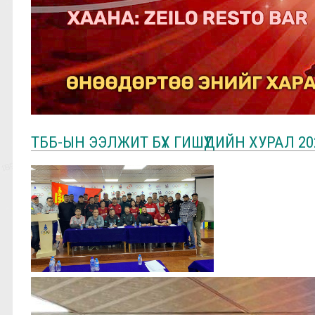
ТББ-ЫН ЭЭЛЖИТ БҮХ ГИШҮҮДИЙН ХУРАЛ 202