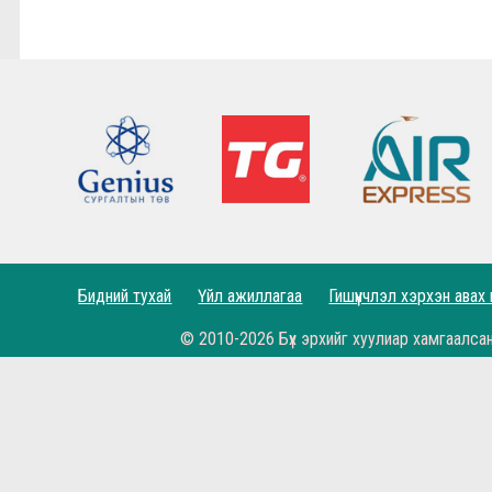
7,8-р тойргийн ШИЛДЭГ МЕНЕЖЕР Г.Лхагваа
Ливэрпүүлийн #Бурхан Фаулэр өөрийн зүүж б
Lucho's show time.
2022.05.04 - Энэ өдөр түүхнээ
Рэдс Лиг 2023 - Тэмцээний дүрэм
Рэдс Лиг 2022 - Баталгаажсан жагсаалт
Бидний тухай
Үйл ажиллагаа
Гишүүнчлэл хэрхэн авах
Рэдс Лиг 2022 - Бүртгэл эхэллээ.
© 2010-2026 Бүх эрхийг хуулиар хамгаалса
Жеррардын тухай Дэлхийн шилдэгүүдийн иш
Өнөөдөр бидний хайртай фэн клуб маань 11 н
Рэдс Кап 2021 хөлбөмбөгийн тэмцээн 11 дэх ж