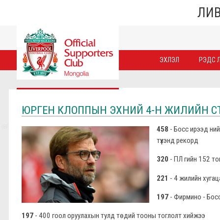
ЛИВ
ЭХЛЭЛ
РЭДС Л
ЮРГЕН КЛОППЫН ЭХНИЙ 4-Н ЖИЛИЙН С
458
- Босс ирээд ний
түүхэнд рекорд
320
- ПЛ гийн 152 т
221
- 4 жилийн хугац
197
- Фирмино - Бос
197
- 400 гоол оруулахын тулд төдий тооны тоглолт хийжээ