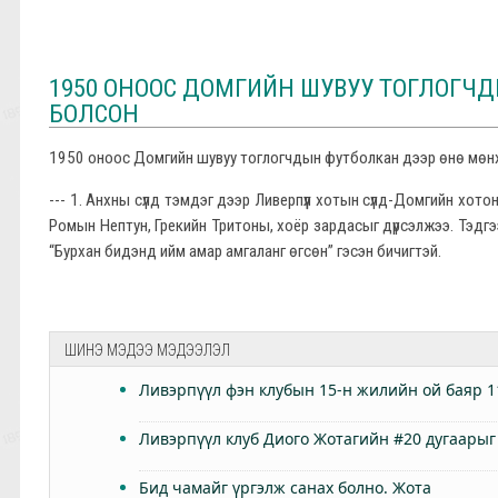
1950 ОНООС ДОМГИЙН ШУВУУ ТОГЛОГЧДЫ
БОЛСОН
1950 оноос Домгийн шувуу тоглогчдын футболкан дээр өнө мөн
--- 1. Анхны сүлд тэмдэг дээр Ливерпүүл хотын сүлд-Домгийн хотон
Ромын Нептун, Грекийн Тритоны, хоёр зардасыг дүрсэлжээ. Тэдгэ
“Бурхан бидэнд ийм амар амгаланг өгсөн” гэсэн бичигтэй.
ШИНЭ МЭДЭЭ МЭДЭЭЛЭЛ
Ливэрпүүл фэн клубын 15-н жилийн ой баяр 1
Ливэрпүүл клуб Диого Жотагийн #20 дугаарыг
Бид чамайг үргэлж санах болно. Жота