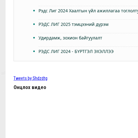
Рэдс Лиг 2024 Хаалтын үйл ажиллагаа тоглолт
РЭДС ЛИГ 2025 тэмцээний дүрэм
Удирдамж, зохион байгуулалт
РЭДС ЛИГ 2024 - БҮРТГЭЛ ЭХЭЛЛЭЭ
Өнөөдөр Анфилдад дэлхий зогсоно
ТББ-ын ээлжит Бүх гишүүдийн хурал 2024.03.
Tweets by Shdzdtg
Онцлох видео
КЛОППЫН УРГУУЛСАН ҮР ЖИМС
Фабино: Бид та нарыгаа сонсдог бас мэдэрдэг
9,10-р тойргийн ШИЛДЭГ МЕНЕЖЕР Ж.Цэрэнх
Анфилд үргэлж л халуун дотноор угтан авах нь